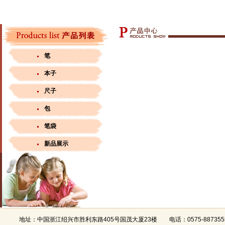
笔
本子
尺子
包
笔袋
新品展示
地址：中国浙江绍兴市胜利东路405号国茂大厦23楼 电话：0575-88735555 8873