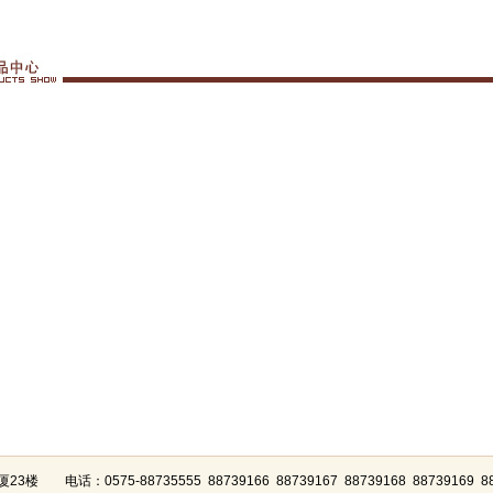
话：0575-88735555 88739166 88739167 88739168 88739169 